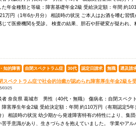
した年金種類と等級：障害基礎年金2級 受給決定額：年間 約10
121万円（1年6か月分） 相談時の状況 ご本人はお酒を嗜む習
感じて医療機関を受診。 検査の結果、胆石や肝硬変が疑われ、
・知的障害
自閉スペクトラム症
30代
認定日請求
無職
遡及請
閉スペクトラム症で社会的治癒が認められ障害厚生年金2級を
5/03/25
談者 奈良県 葛城市 男性（40代・無職） 傷病名：自閉スペク
：障害厚生年金2級 受給決定額：年間 約110万円（有期認定5年
分） 相談時の状況 幼少期から発達障害特有の特性により、集
い苦手意識があり、生きづらさを抱えていました。 学業やアル