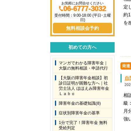
お気軽にお問合せください
06-6777-3032
定
約
受付時間：9:00-18:00 (平日･土曜
日)
を
無料相談会予約
初めての方へ
マンガでわかる障害年金｜
発達
大阪の無料相談・申請代行
【大阪の障害年金相談】初
自
診日証明が困難な方へ｜社
202
労士法人 ほほえみ障害年金
Ｌａｂｏ
相
級
障害年金の基礎知識(8)
月
症状別障害年金の基準
強
1分で完了！障害年金 無料
受給判定