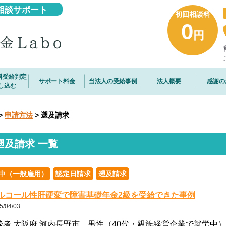
相談サポート
初回相談料
0
円
料受給判定
サポート料金
当法人の受給事例
法人概要
感謝の
し込む
>
申請方法
> 遡及請求
遡及請求 一覧
中（一般雇用）
認定日請求
遡及請求
ルコール性肝硬変で障害基礎年金2級を受給できた事例
5/04/03
談者 大阪府 河内長野市 男性（40代・親族経営企業で就労中）