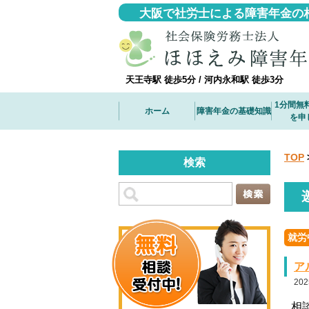
大阪で社労士による障害年金の
天王寺駅 徒歩5分 / 河内永和駅 徒歩3分
1分間無
ホーム
障害年金の基礎知識
を申
TOP
検索
就労
ア
202
相