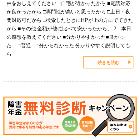
由をおしえてください □自宅が近かったから ■電話対応
が良かったから □専門性が高いと思ったから □土日・夜
間対応可だから □検索したときにHPが上の方にでてきた
から ■その他 金額が他に比べて安かったから。 2．本日
の感想を教えてください ■分かりやすかった■良かっ
た □普通 □分からなかった 分かりやすく説明しても
ら
続きを読む