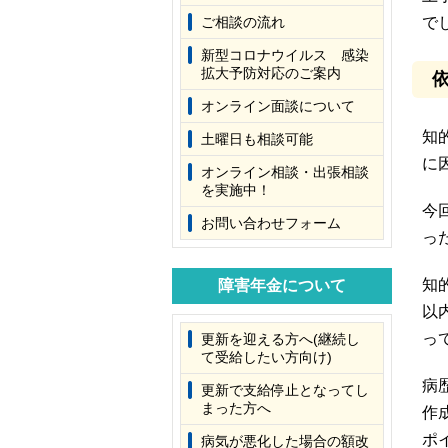
ご相談の流れ
で
新型コロナウイルス 感染
拡大予防対応のご案内
オンライン面談について
知
土曜日も相談可能
に
オンライン相談・出張相談
を実施中！
今
お問い合わせフォーム
っ
知
障害年金について
以
っ
更新を迎える方へ(継続し
て受給したい方向け)
病
更新で支給停止となってし
まった方へ
作
ポ
病気が悪化した場合の額改