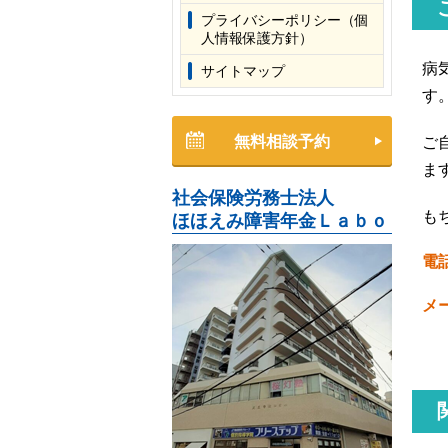
プライバシーポリシー（個
人情報保護方針）
病
サイトマップ
す
無料相談予約
ご
ま
社会保険労務士法人
も
ほほえみ障害年金Ｌａｂｏ
電
メ