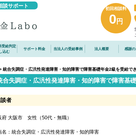
相談サポート
初回相談料
0
円
料受給判定
サポート料金
当法人の受給事例
法人概要
感謝の
し込む
>
統合失調症・広汎性発達障害・知的障害で障害基礎年金2級を受給で
統合失調症・広汎性発達障害・知的障害で障害基礎
相談者
阪府 大阪市 女性（50代・無職）
病名：統合失調症・広汎性発達障害・知的障害