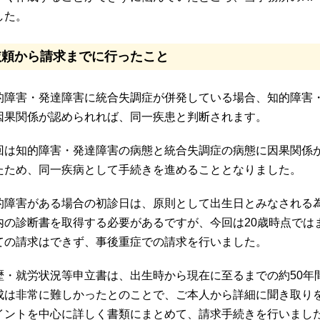
した。
依頼から請求までに行ったこと
的障害・発達障害に統合失調症が併発している場合、知的障害
因果関係が認められれば、同一疾患と判断されます。
回は知的障害・発達障害の病態と統合失調症の病態に因果関係
たため、同一疾病として手続きを進めることとなりました。
的障害がある場合の初診日は、原則として出生日とみなされる為
内の診断書を取得する必要があるですが、今回は20歳時点では
ての請求はできず、事後重症での請求を行いました。
歴・就労状況等申立書は、出生時から現在に至るまでの約50年
成は非常に難しかったとのことで、ご本人から詳細に聞き取り
イントを中心に詳しく書類にまとめて、請求手続きを行いまし