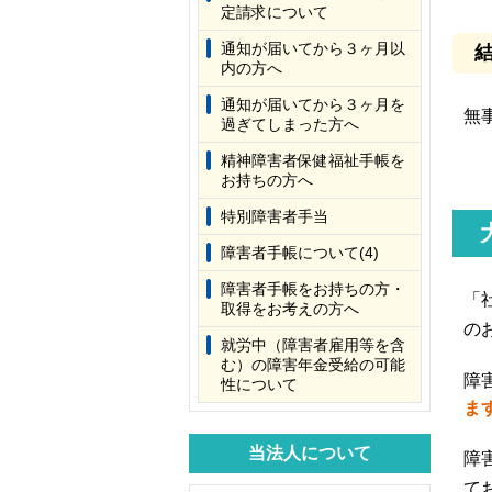
定請求について
通知が届いてから３ヶ月以
内の方へ
通知が届いてから３ヶ月を
無
過ぎてしまった方へ
精神障害者保健福祉手帳を
お持ちの方へ
特別障害者手当
障害者手帳について(4)
障害者手帳をお持ちの方・
「
取得をお考えの方へ
の
就労中（障害者雇用等を含
む）の障害年金受給の可能
障
性について
ま
当法人について
障
て