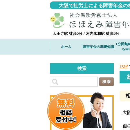
大阪で社労士による障害年金の
天王寺駅 徒歩5分 / 河内永和駅 徒歩3分
1分間無
ホーム
障害年金の基礎知識
を申
TOP
検索
大
傷