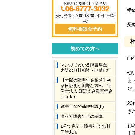
お気軽にお問合せください
06-6777-3032
受
受付時間：9:00-18:00 (平日･土曜
日)
受
無料相談会予約
初めての方へ
H
マンガでわかる障害年金｜
大阪の無料相談・申請代行
幼
【大阪の障害年金相談】初
ま
診日証明が困難な方へ｜社
ど
労士法人 ほほえみ障害年金
Ｌａｂｏ
2
障害年金の基礎知識(8)
さ
症状別障害年金の基準
初
1分で完了！障害年金 無料
受給判定
上