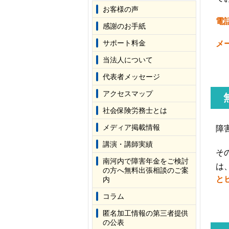
お客様の声
電
感謝のお手紙
サポート料金
メ
当法人について
代表者メッセージ
アクセスマップ
社会保険労務士とは
メディア掲載情報
障
講演・講師実績
そ
南河内で障害年金をご検討
は
の方へ無料出張相談のご案
と
内
コラム
匿名加工情報の第三者提供
の公表