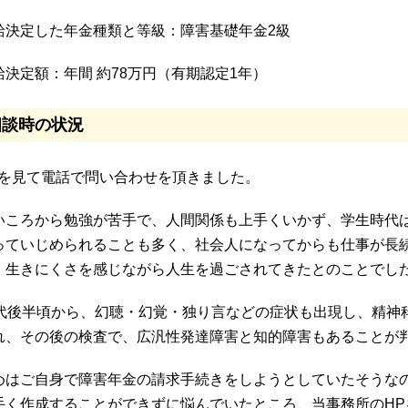
給決定した年金種類と等級：障害基礎年金2級
給決定額：年間 約78万円（有期認定1年）
相談時の状況
Pを見て電話で問い合わせを頂きました。
いころから勉強が苦手で、人間関係も上手くいかず、学生時代
っていじめられることも多く、社会人になってからも仕事が長
、生きにくさを感じながら人生を過ごされてきたとのことでし
0代後半頃から、幻聴・幻覚・独り言などの症状も出現し、精神
れ、その後の検査で、広汎性発達障害と知的障害もあることが
めはご自身で障害年金の請求手続きをしようとしていたそうな
手く作成することができずに悩んでいたところ、当事務所のH