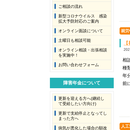
ご相談の流れ
新型コロナウイルス 感染
拡大予防対応のご案内
オンライン面談について
就労
土曜日も相談可能
【
オンライン相談・出張相談
202
を実施中！
相
お問い合わせフォーム
種
年
障害年金について
前
更新を迎える方へ(継続し
て受給したい方向け)
更新で支給停止となってし
まった方へ
人工
病気が悪化した場合の額改