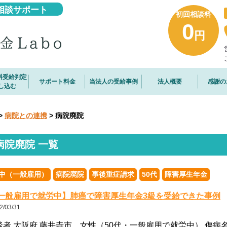
相談サポート
初回相談料
0
円
料受給判定
サポート料金
当法人の受給事例
法人概要
感謝の
し込む
>
病院との連携
> 病院廃院
病院廃院 一覧
中（一般雇用）
病院廃院
事後重症請求
50代
障害厚生年金
一般雇用で就労中】肺癌で障害厚生年金3級を受給できた事例
2/03/31
談者 大阪府 藤井寺市 女性（50代・一般雇用で就労中） 傷病