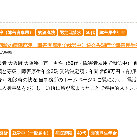
中（障害者雇用）
病院廃院
認定日請求
50代
障害厚生年金
初診の病院廃院・障害者雇用で就労中】統合失調症で障害厚生
1/06/09
談者 大阪府 大阪狭山市 男性（50代・障害者雇用で就労中） 
類と等級：障害厚生年金3級 受給決定額：年間 約59万円（有期認
分） 相談時の状況 当事務所のホームページをご覧になり、電話
に人身事故を起こし、近所に噂が広まったことで精神的ストレ
透析
就労中（一般雇用）
病院廃院
40代
障害厚生年金