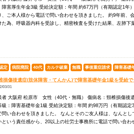
：障害厚生年金3級 受給決定額：年間 約67万円（有期認定1年
り、ご本人様から電話で問い合わせを頂きました。 約9年前、
けた為、呼吸器内科を受診し、精密検査を受けた結果、左肺下葉
認定
病院廃院
40代
カルテ破棄
無職
事後重症請求
障害基礎
椎損傷後遺症(肢体障害・てんかん)で障害基礎年金1級を受給
2/03/31
談者 大阪府 松原市 女性（40代・無職） 傷病名：頸椎損傷後
等級：障害基礎年金1級 受給決定額：年間 約98万円（有期認定
で問い合わせを頂きました。 なんとそのご友人様は、なんとし
いという責任感から、20以上の社労士事務所に電話で問い合わ