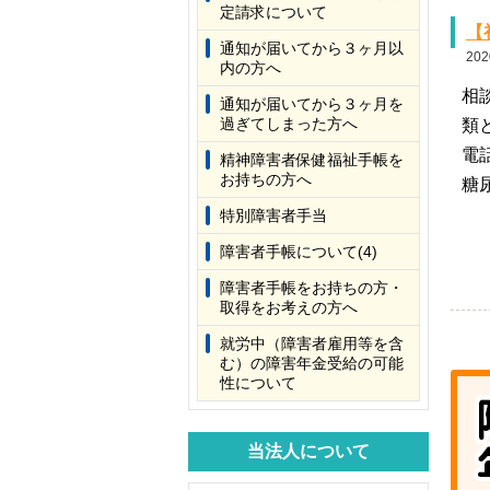
定請求について
【
通知が届いてから３ヶ月以
202
内の方へ
相
通知が届いてから３ヶ月を
過ぎてしまった方へ
類
電
精神障害者保健福祉手帳を
お持ちの方へ
糖
特別障害者手当
障害者手帳について(4)
障害者手帳をお持ちの方・
取得をお考えの方へ
就労中（障害者雇用等を含
む）の障害年金受給の可能
性について
当法人について