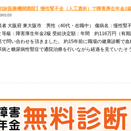
初診医療機関廃院】慢性腎不全（人工透析）で障害厚生年金2
0/01/20
談者 大阪府 東大阪市 男性（40代・在職中） 傷病名：慢性腎
と等級：障害厚生年金2級 受給決定額：年間 約116万円（有期
話で問い合わせを頂きました。 約15年前に職場の健康診断で血
尿病と糖尿病性腎症で通院治療を行いながら経過を見ていたそう