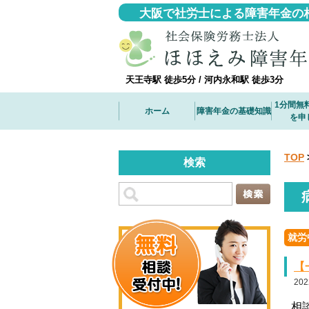
大阪で社労士による障害年金の
天王寺駅 徒歩5分 / 河内永和駅 徒歩3分
1分間無
ホーム
障害年金の基礎知識
を申
TOP
検索
就労
【
202
相