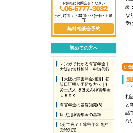
お気軽にお問合せください
06-6777-3032
級
な
受付時間：9:00-18:00 (平日･土曜
日)
受
無料相談会予約
初めての方へ
マンガでわかる障害年金｜
併合
大阪の無料相談・申請代行
【大阪の障害年金相談】初
頸
診日証明が困難な方へ｜社
202
労士法人 ほほえみ障害年金
Ｌａｂｏ
相
と
障害年金の基礎知識(8)
話
症状別障害年金の基準
な
1分で完了！障害年金 無料
受給判定