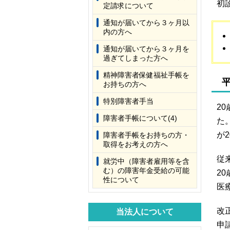
初
定請求について
通知が届いてから３ヶ月以
内の方へ
通知が届いてから３ヶ月を
過ぎてしまった方へ
精神障害者保健福祉手帳を
お持ちの方へ
特別障害者手当
2
障害者手帳について(4)
た
が
障害者手帳をお持ちの方・
取得をお考えの方へ
従
就労中（障害者雇用等を含
む）の障害年金受給の可能
2
性について
医
改
当法人について
申