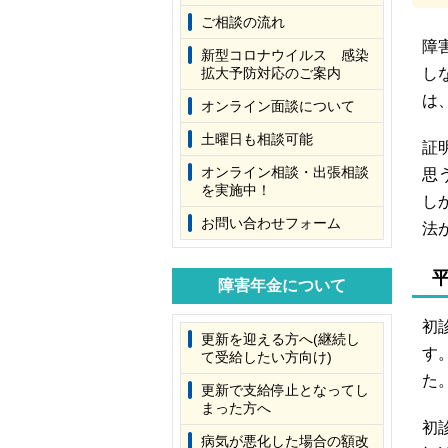
ご相談の流れ
障
新型コロナウイルス 感染
拡大予防対応のご案内
し
は
オンライン面談について
土曜日も相談可能
証
オンライン相談・出張相談
思
を実施中！
し
お問い合わせフォーム
法
障害年金について
初
更新を迎える方へ(継続し
す
て受給したい方向け)
た
更新で支給停止となってし
まった方へ
初
病気が悪化した場合の額改