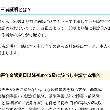
第三者証明とは？
前から、20歳より前に医師に診てもらって申請していた障害年
は認められていました。改正によって、20歳より後に初診日が
する書類の添付が可能です。
三者証明と一緒に本人申し立ての参考資料を提出すると、本人
高まります。
障害年金認定日以降初めて2級に該当し申請する場合
害等級が2級に満たないような軽度障害を持つ方が、基準障
（後発障害）の認定日以降、基準障害以外の障害（前発障
）と基準障害（後発障害）を併せて初めて障害等級の2級以
に該当する場合、障害年金が支給されるという制度がありま