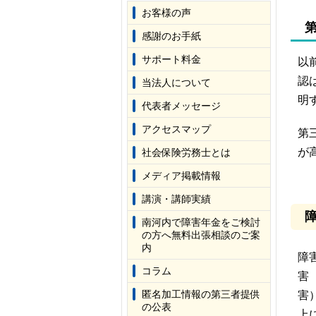
お客様の声
感謝のお手紙
サポート料金
以
認
当法人について
明
代表者メッセージ
アクセスマップ
第
が
社会保険労務士とは
メディア掲載情報
講演・講師実績
南河内で障害年金をご検討
の方へ無料出張相談のご案
内
障
コラム
害
匿名加工情報の第三者提供
害
の公表
上