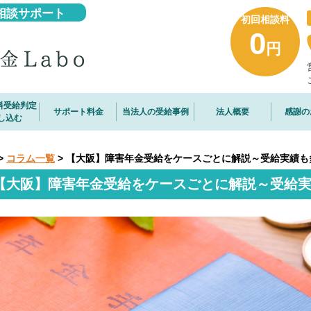
相談サポート
初回相談料
0
円
料受給判定
サポート料金
当法人の受給事例
法人概要
感謝の
し込む
>
コラム一覧
>
【大阪】障害年金受給をケースごとに解説～受給実績も
【大阪】障害年金受給をケースごとに解説～受給