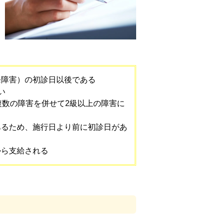
発障害）の初診日以後である
い
複数の障害を併せて2級以上の障害に
あるため、施行日より前に初診日があ
から支給される