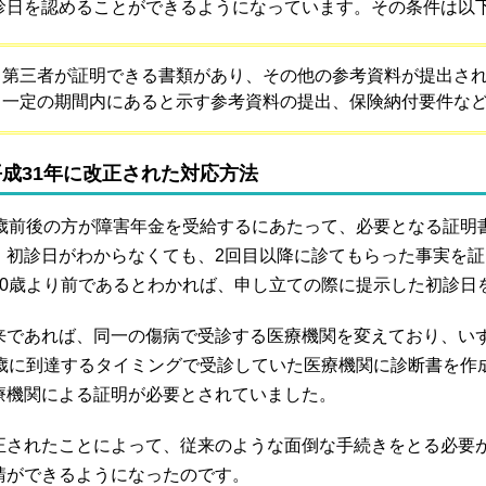
診日を認めることができるようになっています。その条件は以
第三者が証明できる書類があり、その他の参考資料が提出さ
一定の期間内にあると示す参考資料の提出、保険納付要件な
平成31年に改正された対応方法
0歳前後の方が障害年金を受給するにあたって、必要となる証明
。初診日がわからなくても、2回目以降に診てもらった事実を
20歳より前であるとわかれば、申し立ての際に提示した初診日
来であれば、同一の傷病で受診する医療機関を変えており、いず
0歳に到達するタイミングで受診していた医療機関に診断書を作
療機関による証明が必要とされていました。
正されたことによって、従来のような面倒な手続きをとる必要
請ができるようになったのです。