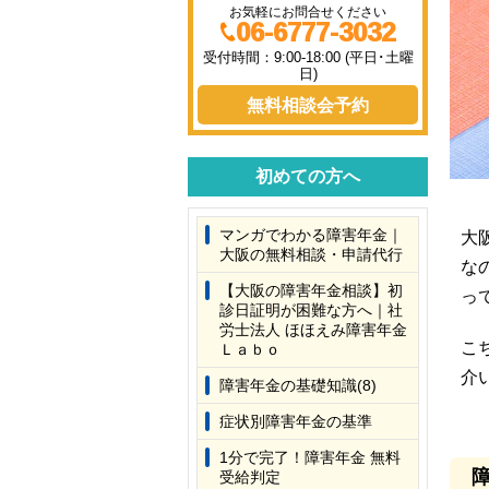
お気軽にお問合せください
06-6777-3032
受付時間：9:00-18:00 (平日･土曜
日)
無料相談会予約
初めての方へ
マンガでわかる障害年金｜
大
大阪の無料相談・申請代行
な
【大阪の障害年金相談】初
っ
診日証明が困難な方へ｜社
労士法人 ほほえみ障害年金
こ
Ｌａｂｏ
介
障害年金の基礎知識(8)
症状別障害年金の基準
1分で完了！障害年金 無料
受給判定