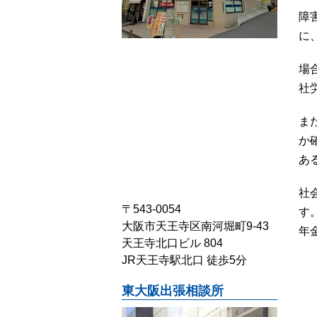
障
に
場
社
ま
か
あ
社
〒543-0054
す
大阪市天王寺区南河堀町9-43
年
天王寺北口ビル 804
JR天王寺駅北口 徒歩5分
東大阪出張相談所